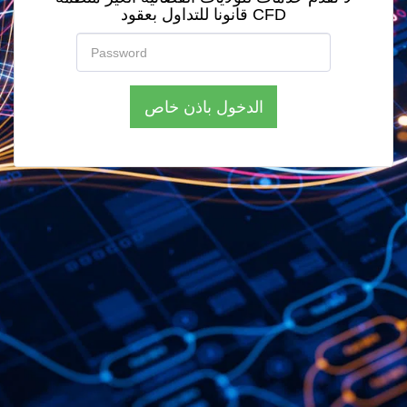
قانونا للتداول بعقود CFD
الدخول باذن خاص