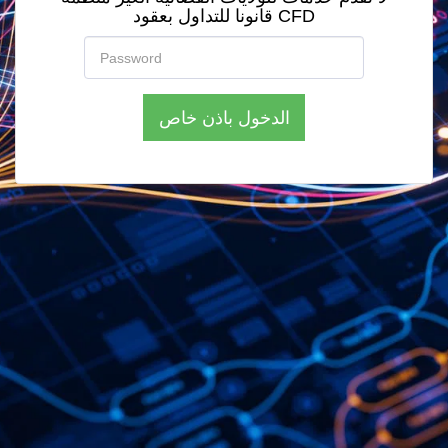
قانونا للتداول بعقود CFD
الدخول باذن خاص