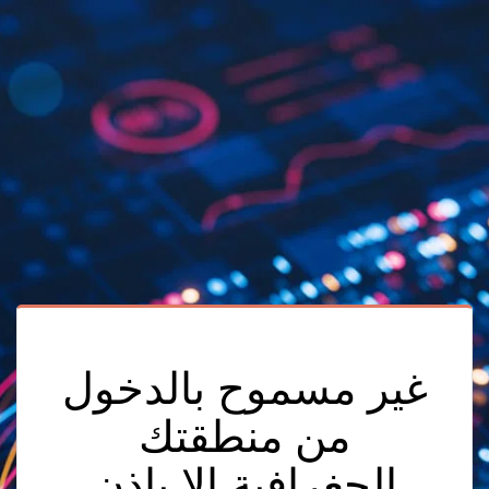
غير مسموح بالدخول
من منطقتك
الجغرافية الا باذن